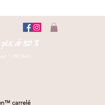
 plus de 150 $
act
PROMO
en™ carrelé