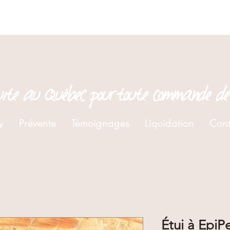
tuite au Québec pour toute commande de
y
Prévente
Témoignages
Liquidation
Cont
Étui à EpiP