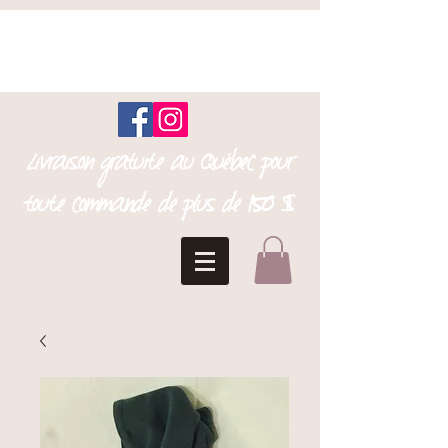
Livraison gratuite au Québec pour
toute commande de plus de 150 $