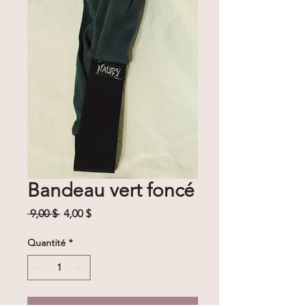
Bandeau vert foncé
Prix
Prix
 9,00 $ 
4,00 $
original
promotionnel
Quantité
*