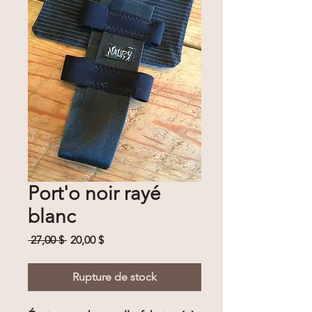
Port'o noir rayé
blanc
Prix
Prix
 27,00 $ 
20,00 $
original
promotionnel
Rupture de stock