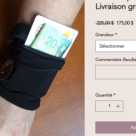
Livraison gr
Prix
P
 225,00 $ 
175,00 $
original
p
Grandeur
*
Sélectionner
Commentaire (facultat
Quantité
*
Aj