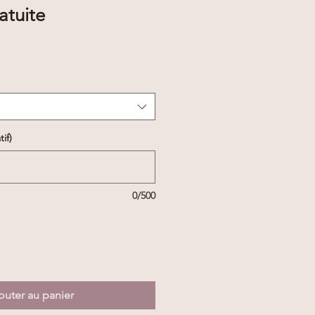
atuite
rix
romotionnel
if)
0/500
outer au panier