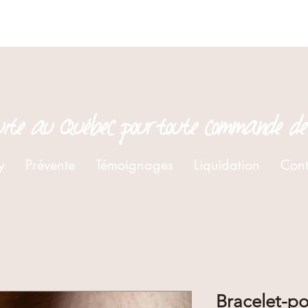
tuite au Québec pour toute commande de
y
Prévente
Témoignages
Liquidation
Cont
Bracelet-po