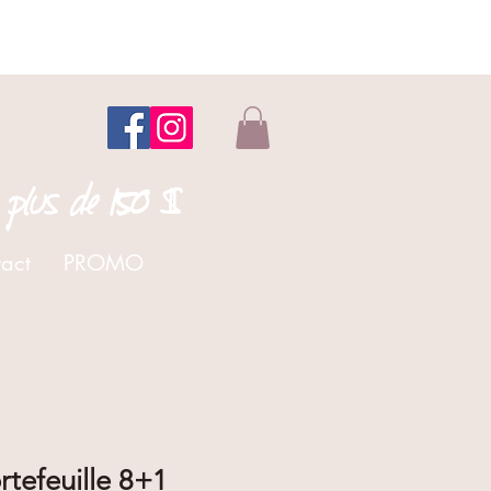
 plus de 150 $
act
PROMO
rtefeuille 8+1