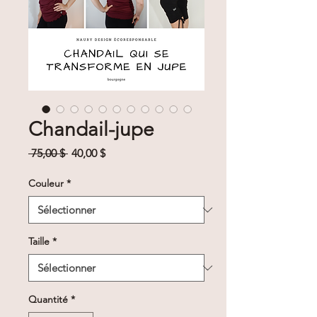
Chandail-jupe
Prix
Prix
 75,00 $ 
40,00 $
original
promotionnel
Couleur
*
Taille
*
Quantité
*