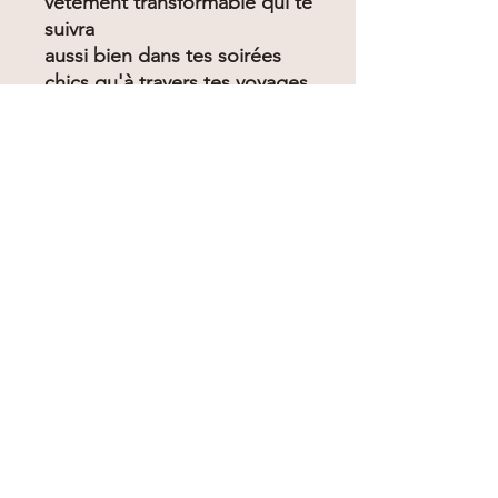
vêtement transformable qui te
suivra
aussi bien dans tes soirées
chics qu'à travers tes voyages.
Un prêt-à-porter facile à
transporter, tu le glisseras dans
tes
valises sans avoir peur de
manquer de place.
Tu peux maintenant avoir
bonne conscience tout en
style et
confort, sur du long terme,
grâce à ce vêtement
écoresponsable
qui favorise le développement
durable de notre belle