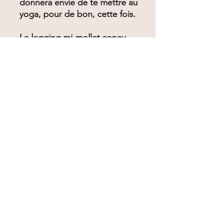
donnera envie de te mettre au
yoga, pour de bon, cette fois.
Le legging mi-mollet conçu
spécialement pour les femmes
actives et multifonctionnelles
que nous sommes. Parce que
dans un monde où tout va
trop vite, il est agréable de
pouvoir porter un vêtement
qui reflète notre style de vie,
tout en le rendant plus
confortable.
Par ce design québécois
écologique, je souhaite
exprimer une de mes valeurs
incontournables : se sentir
belle tout en étant bien dans