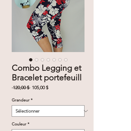
Combo Legging et
Bracelet portefeuill
Prix
Prix
 120,00 $ 
105,00 $
original
promotionnel
Grandeur
*
Couleur
*