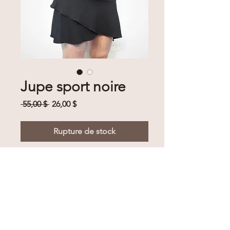
Jupe sport noire
Prix
Prix
 55,00 $ 
26,00 $
original
promotionnel
Rupture de stock
Jupe sport noire simple
© 2019 par Naury | Vêtements
écoresponsables, design québécois
écologique, robe transformable |
Lanaudière, Qc, Canada |