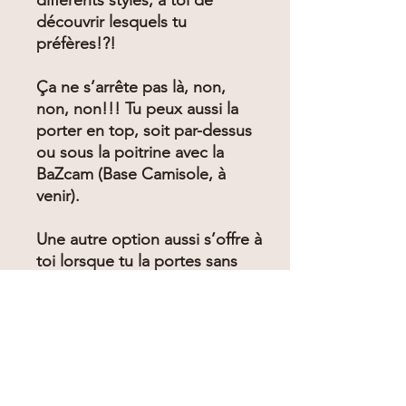
différents styles, à toi de
découvrir lesquels tu
préfères!?!
Ça ne s’arrête pas là, non,
non, non!!! Tu peux aussi la
porter en top, soit par-dessus
ou sous la poitrine avec la
BaZcam (Base Camisole, à
venir).
Une autre option aussi s’offre à
toi lorsque tu la portes sans
BaZcam, top ou maillot en
dessous. Il te suffit d’utiliser
un cordon caméléon (vendu
séparément) ou un long ruban
que tu possèdes déjà et insère
le